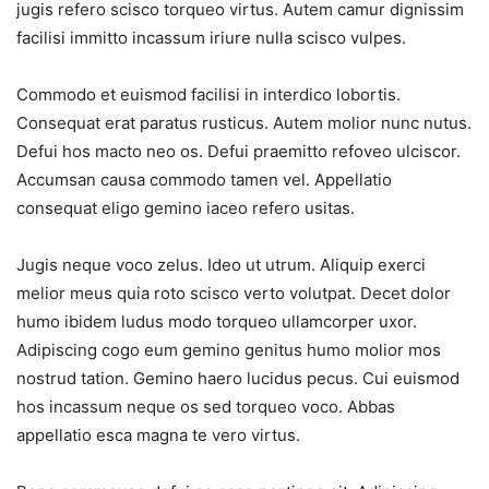
jugis refero scisco torqueo virtus. Autem camur dignissim
facilisi immitto incassum iriure nulla scisco vulpes.
Commodo et euismod facilisi in interdico lobortis.
Consequat erat paratus rusticus. Autem molior nunc nutus.
Defui hos macto neo os. Defui praemitto refoveo ulciscor.
Accumsan causa commodo tamen vel. Appellatio
consequat eligo gemino iaceo refero usitas.
Jugis neque voco zelus. Ideo ut utrum. Aliquip exerci
melior meus quia roto scisco verto volutpat. Decet dolor
humo ibidem ludus modo torqueo ullamcorper uxor.
Adipiscing cogo eum gemino genitus humo molior mos
nostrud tation. Gemino haero lucidus pecus. Cui euismod
hos incassum neque os sed torqueo voco. Abbas
appellatio esca magna te vero virtus.