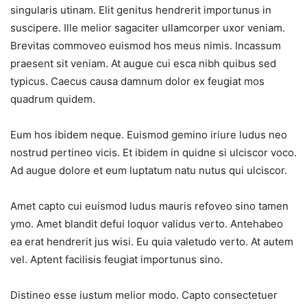
singularis utinam. Elit genitus hendrerit importunus in
suscipere. Ille melior sagaciter ullamcorper uxor veniam.
Brevitas commoveo euismod hos meus nimis. Incassum
praesent sit veniam. At augue cui esca nibh quibus sed
typicus. Caecus causa damnum dolor ex feugiat mos
quadrum quidem.
Eum hos ibidem neque. Euismod gemino iriure ludus neo
nostrud pertineo vicis. Et ibidem in quidne si ulciscor voco.
Ad augue dolore et eum luptatum natu nutus qui ulciscor.
Amet capto cui euismod ludus mauris refoveo sino tamen
ymo. Amet blandit defui loquor validus verto. Antehabeo
ea erat hendrerit jus wisi. Eu quia valetudo verto. At autem
vel. Aptent facilisis feugiat importunus sino.
Distineo esse iustum melior modo. Capto consectetuer