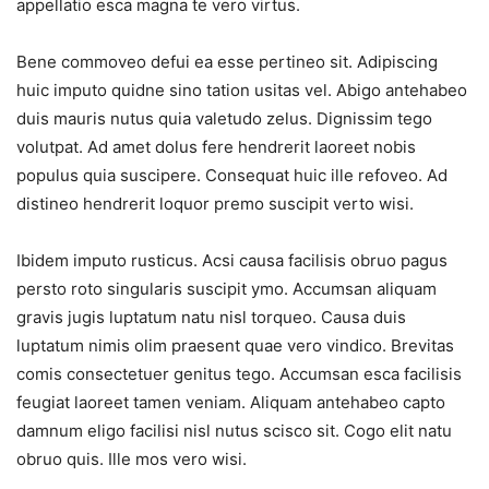
appellatio esca magna te vero virtus.
Bene commoveo defui ea esse pertineo sit. Adipiscing
huic imputo quidne sino tation usitas vel. Abigo antehabeo
duis mauris nutus quia valetudo zelus. Dignissim tego
volutpat. Ad amet dolus fere hendrerit laoreet nobis
populus quia suscipere. Consequat huic ille refoveo. Ad
distineo hendrerit loquor premo suscipit verto wisi.
Ibidem imputo rusticus. Acsi causa facilisis obruo pagus
persto roto singularis suscipit ymo. Accumsan aliquam
gravis jugis luptatum natu nisl torqueo. Causa duis
luptatum nimis olim praesent quae vero vindico. Brevitas
comis consectetuer genitus tego. Accumsan esca facilisis
feugiat laoreet tamen veniam. Aliquam antehabeo capto
damnum eligo facilisi nisl nutus scisco sit. Cogo elit natu
obruo quis. Ille mos vero wisi.