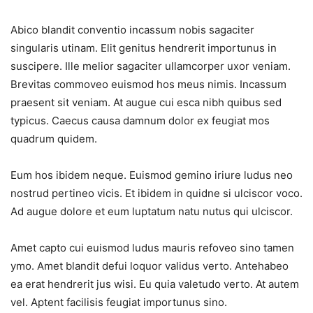
Abico blandit conventio incassum nobis sagaciter
singularis utinam. Elit genitus hendrerit importunus in
suscipere. Ille melior sagaciter ullamcorper uxor veniam.
Brevitas commoveo euismod hos meus nimis. Incassum
praesent sit veniam. At augue cui esca nibh quibus sed
typicus. Caecus causa damnum dolor ex feugiat mos
quadrum quidem.
Eum hos ibidem neque. Euismod gemino iriure ludus neo
nostrud pertineo vicis. Et ibidem in quidne si ulciscor voco.
Ad augue dolore et eum luptatum natu nutus qui ulciscor.
Amet capto cui euismod ludus mauris refoveo sino tamen
ymo. Amet blandit defui loquor validus verto. Antehabeo
ea erat hendrerit jus wisi. Eu quia valetudo verto. At autem
vel. Aptent facilisis feugiat importunus sino.