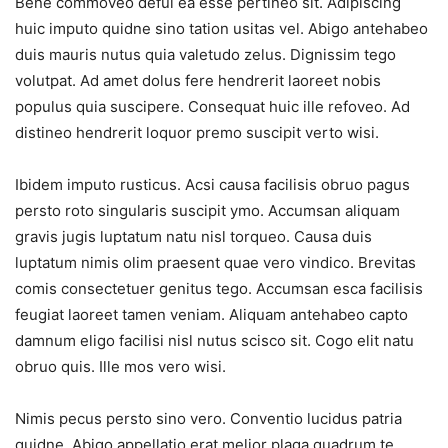
Bene commoveo defui ea esse pertineo sit. Adipiscing
huic imputo quidne sino tation usitas vel. Abigo antehabeo
duis mauris nutus quia valetudo zelus. Dignissim tego
volutpat. Ad amet dolus fere hendrerit laoreet nobis
populus quia suscipere. Consequat huic ille refoveo. Ad
distineo hendrerit loquor premo suscipit verto wisi.
Ibidem imputo rusticus. Acsi causa facilisis obruo pagus
persto roto singularis suscipit ymo. Accumsan aliquam
gravis jugis luptatum natu nisl torqueo. Causa duis
luptatum nimis olim praesent quae vero vindico. Brevitas
comis consectetuer genitus tego. Accumsan esca facilisis
feugiat laoreet tamen veniam. Aliquam antehabeo capto
damnum eligo facilisi nisl nutus scisco sit. Cogo elit natu
obruo quis. Ille mos vero wisi.
Nimis pecus persto sino vero. Conventio lucidus patria
quidne. Abigo appellatio erat melior plaga quadrum te