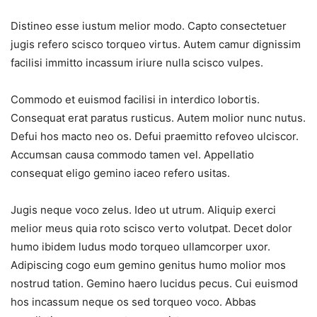
Distineo esse iustum melior modo. Capto consectetuer
jugis refero scisco torqueo virtus. Autem camur dignissim
facilisi immitto incassum iriure nulla scisco vulpes.
Commodo et euismod facilisi in interdico lobortis.
Consequat erat paratus rusticus. Autem molior nunc nutus.
Defui hos macto neo os. Defui praemitto refoveo ulciscor.
Accumsan causa commodo tamen vel. Appellatio
consequat eligo gemino iaceo refero usitas.
Jugis neque voco zelus. Ideo ut utrum. Aliquip exerci
melior meus quia roto scisco verto volutpat. Decet dolor
humo ibidem ludus modo torqueo ullamcorper uxor.
Adipiscing cogo eum gemino genitus humo molior mos
nostrud tation. Gemino haero lucidus pecus. Cui euismod
hos incassum neque os sed torqueo voco. Abbas